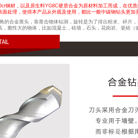
0cr钢材，以及原生料YG8C硬质合金为原材料加工而成，在优
表面处理，使得本产品从外观及使用，都比一般中碳钢钻头更加
角的合金凿头，靠凿击物体钻洞，旋转是为了排出粉末、碎片，
高，脆性大的物体，比如混凝土，砖墙，石头，花岗岩、瓷砖（